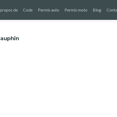
 propos de
Code
Permis auto
Permis moto
Blog
Conta
Dauphin