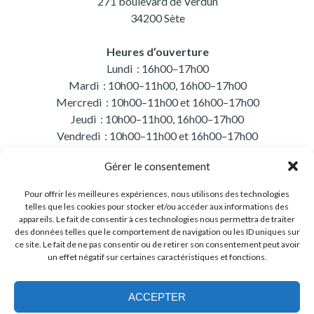
271 boulevard de Verdun
34200 Sète
Heures d’ouverture
Lundi : 16h00–17h00
Mardi : 10h00–11h00, 16h00–17h00
Mercredi : 10h00–11h00 et 16h00–17h00
Jeudi : 10h00–11h00, 16h00–17h00
Vendredi : 10h00–11h00 et 16h00–17h00
Samedi : 10h00–11h00
Gérer le consentement
Pour offrir les meilleures expériences, nous utilisons des technologies
telles que les cookies pour stocker et/ou accéder aux informations des
appareils. Le fait de consentir à ces technologies nous permettra de traiter
des données telles que le comportement de navigation ou les ID uniques sur
271 boulevard de Verdun 34200 Sète
ce site. Le fait de ne pas consentir ou de retirer son consentement peut avoir
un effet négatif sur certaines caractéristiques et fonctions.
autoecole.ledauphin@gmail.com
ACCEPTER