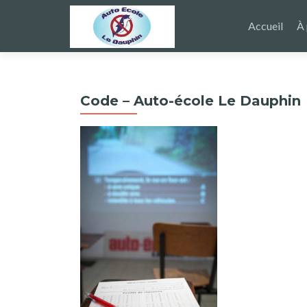
Aller
au
Accueil
À
contenu
principal
Code – Auto-école Le Dauphin